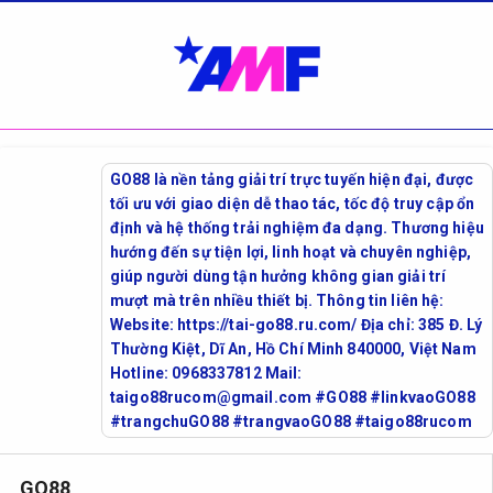
GO88 là nền tảng giải trí trực tuyến hiện đại, được
tối ưu với giao diện dễ thao tác, tốc độ truy cập ổn
định và hệ thống trải nghiệm đa dạng. Thương hiệu
hướng đến sự tiện lợi, linh hoạt và chuyên nghiệp,
giúp người dùng tận hưởng không gian giải trí
mượt mà trên nhiều thiết bị. Thông tin liên hệ:
Website: https://tai-go88.ru.com/ Địa chỉ: 385 Đ. Lý
Thường Kiệt, Dĩ An, Hồ Chí Minh 840000, Việt Nam
Hotline: 0968337812 Mail:
taigo88rucom@gmail.com #GO88 #linkvaoGO88
#trangchuGO88 #trangvaoGO88 #taigo88rucom
GO88