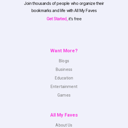
Join thousands of people who organize their
bookmarks and life with All My Faves
Get Started,
it’s free
Want More?
Blogs
Business
Education
Entertainment
Games
All My Faves
About Us