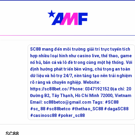
SC88 mang đến môi trường giải trí trực tuyến tích
hợp nhiều loại hình như casino live, thể thao, game
nổ hũ, bắn cá và lô đề trong cùng một hệ thống. Với
định hướng phát triển bền vững, chú trọng an toàn
dữ liệu và hỗ trợ 24/7, nền tảng tạo nên trải nghiệm
rõ ràng và chuyên nghiệp. Website:
https://sc88bet.co/ Phone: 0347192152 Địa chỉ: 20
Đường B2, Tây Thạnh, Hồ Chí Minh 72000, Vietnam
Email: sc88betco@gmail.com Tags: #SC88
#sc_88 #sc88betco #thethao_SC88 #dagaSC88
#casinosc88 #poker_sc88
SC88