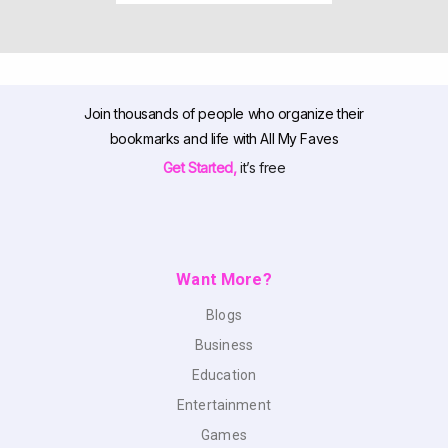
Join thousands of people who organize their
bookmarks and life with All My Faves
Get Started,
it’s free
Want More?
Blogs
Business
Education
Entertainment
Games