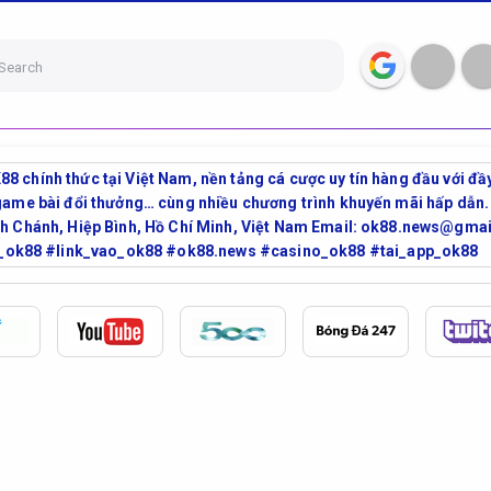
Search
8 chính thức tại Việt Nam, nền tảng cá cược uy tín hàng đầu với đầy
, game bài đổi thưởng… cùng nhiều chương trình khuyến mãi hấp dẫn
Bình Chánh, Hiệp Bình, Hồ Chí Minh, Việt Nam Email: ok88.news@g
ok88 #link_vao_ok88 #ok88.news #casino_ok88 #tai_app_ok88