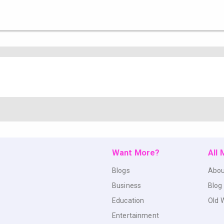
Want More?
All
Blogs
Abou
Business
Blog
Education
Old 
Entertainment