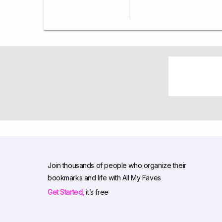
Join thousands of people who organize their
bookmarks and life with All My Faves
Get Started,
it’s free