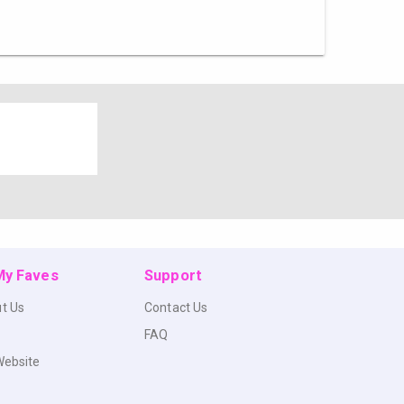
 My Faves
Support
t Us
Contact Us
FAQ
Website