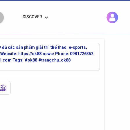
keyboard_arrow_down
DISCOVER
 đủ các sản phẩm giải trí: thể thao, e-sports,
. Website: https://ok88.news/ Phone: 0981726352
mail.com Tags: #ok88 #trangchu_ok88