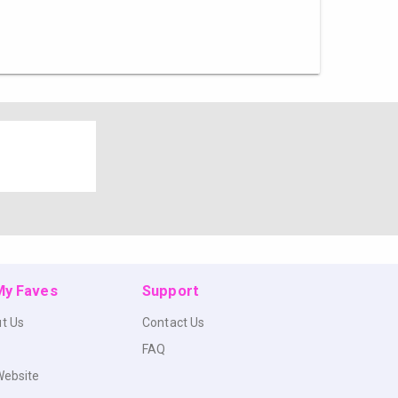
 My Faves
Support
t Us
Contact Us
FAQ
Website