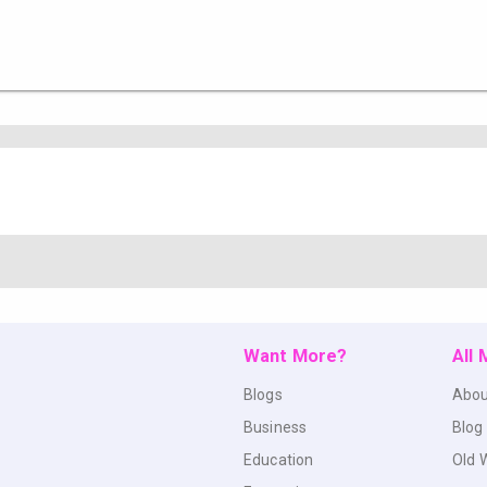
Want More?
All
Blogs
Abou
Business
Blog
Education
Old 