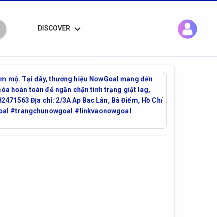
keyboard_arrow_down
DISCOVER
 hâm mộ. Tại đây, thương hiệu NowGoal mang đến
hóa hoàn toàn để ngăn chặn tình trạng giật lag,
2471563 Địa chỉ: 2/3A Ap Bac Lân, Bà Điểm, Hồ Chí
oal #trangchunowgoal #linkvaonowgoal