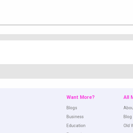
Want More?
All
Blogs
Abou
Business
Blog
Education
Old 