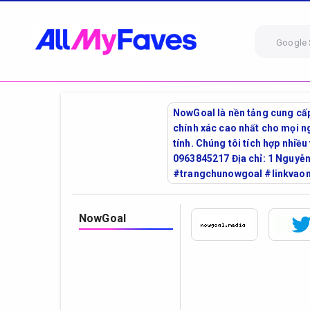
Google 
NowGoal là nền tảng cung cấp 
chính xác cao nhất cho mọi ng
tính. Chúng tôi tích hợp nhiề
0963845217 Địa chỉ: 1 Nguy
#trangchunowgoal #linkvao
NowGoal