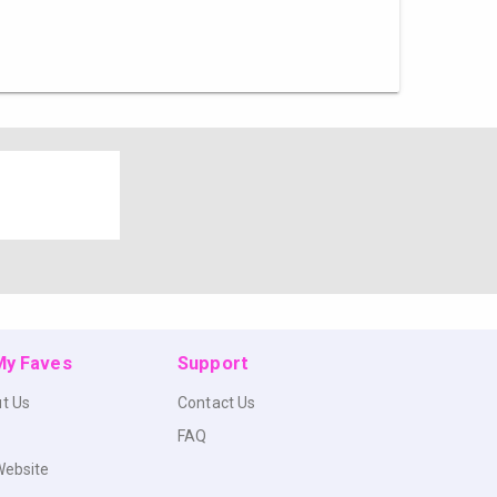
 My Faves
Support
t Us
Contact Us
FAQ
Website