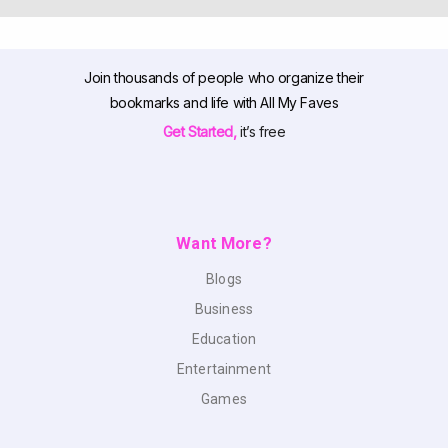
Join thousands of people who organize their
bookmarks and life with All My Faves
Get Started,
it’s free
Want More?
Blogs
Business
Education
Entertainment
Games