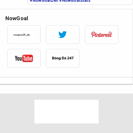
#NowGoal24h #NowGoalStats
NowGoal