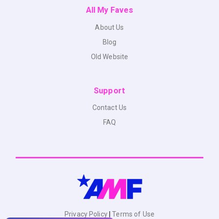
All My Faves
About Us
Blog
Old Website
Support
Contact Us
FAQ
Privacy Policy
|
Terms of Use