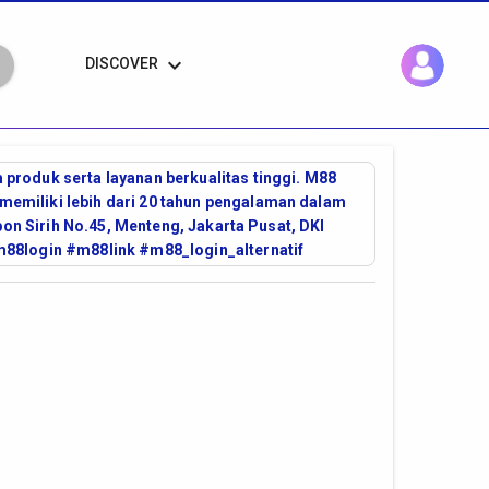
keyboard_arrow_down
DISCOVER
produk serta layanan berkualitas tinggi. M88
memiliki lebih dari 20 tahun pengalaman dalam
ebon Sirih No.45, Menteng, Jakarta Pusat, DKI
88login #m88link #m88_login_alternatif