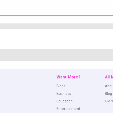
Want More?
All
Blogs
Abou
Business
Blog
Education
Old 
Entertainment