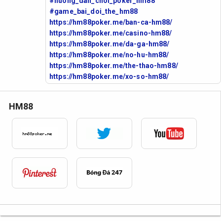
#huong_dan_choi_poker_hm88
#game_bai_doi_the_hm88
https://hm88poker.me/ban-ca-hm88/
https://hm88poker.me/casino-hm88/
https://hm88poker.me/da-ga-hm88/
https://hm88poker.me/no-hu-hm88/
https://hm88poker.me/the-thao-hm88/
https://hm88poker.me/xo-so-hm88/
HM88