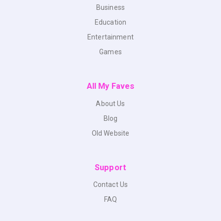
Business
Education
Entertainment
Games
All My Faves
About Us
Blog
Old Website
Support
Contact Us
FAQ