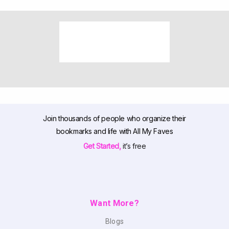
Join thousands of people who organize their
bookmarks and life with All My Faves
Get Started,
it’s free
Want More?
Blogs