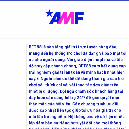
BET88 là nền tảng giải trí trực tuyến hàng đầu,
mang đến hệ thống trò chơi đa dạng và bảo mật tối
ưu cho người dùng. Với giao diện mượt mà và tốc
độ truy cập nhanh chóng, BET88 cam kết cung cấp
trải nghiệm giải trí an toàn và minh bạch nhất hiện
nay.\nNgười chơi có thể dễ dàng tham gia các trò
chơi yêu thích chỉ với vài thao tác đơn giản trên
thiết bị di động. Đội ngũ chăm sóc khách hàng tại
đây luôn sẵn sàng hỗ trợ 24/7 để giải quyết mọi
thắc mắc của hội viên. Các chương trình ưu đãi
được cập nhật liên tục giúp tối ưu hóa giá trị cho
mỗi lần trải nghiệm. Hệ thống bảo vệ dữ liệu nhiều
lớp đảm bảo sự riêng tư tuyệt đối cho mọi thông