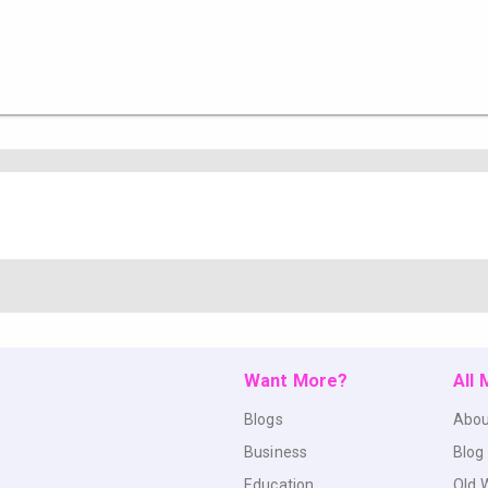
Want More?
All
Blogs
Abou
Business
Blog
Education
Old 