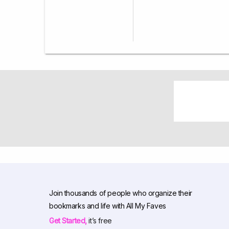
Join thousands of people who organize their
bookmarks and life with All My Faves
Get Started,
it’s free