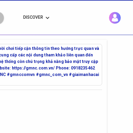
keyboard_arrow_down
DISCOVER
ời chơi tiếp cận thông tin theo hướng trực quan và
 cung cấp các nội dung tham khảo liên quan đến
 hệ thống còn chú trọng khả năng bảo mật truy cập
 Website: https://gmnc.com.vn/ Phone: 0918235462
n #GMNC #gmnccomvn #gmnc_com_vn #giaimanhacai