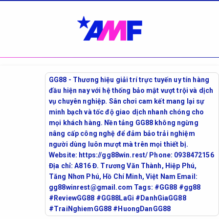
GG88 - Thương hiệu giải trí trực tuyến uy tín hàng
đầu hiện nay với hệ thống bảo mật vượt trội và dịch
vụ chuyên nghiệp. Sân chơi cam kết mang lại sự
minh bạch và tốc độ giao dịch nhanh chóng cho
mọi khách hàng. Nền tảng GG88 không ngừng
nâng cấp công nghệ để đảm bảo trải nghiệm
người dùng luôn mượt mà trên mọi thiết bị.
Website: https://gg88win.rest/ Phone: 0938472156
Địa chỉ: A816 Đ. Trương Văn Thành, Hiệp Phú,
Tăng Nhơn Phú, Hồ Chí Minh, Việt Nam Email:
gg88winrest@gmail.com Tags: #GG88 #gg88
#ReviewGG88 #GG88LaGi #DanhGiaGG88
#TraiNghiemGG88 #HuongDanGG88