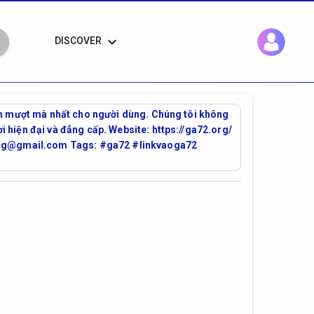
keyboard_arrow_down
DISCOVER
iệm mượt mà nhất cho người dùng. Chúng tôi không
 hiện đại và đẳng cấp. Website: https://ga72.org/
72org@gmail.com Tags: #ga72 #linkvaoga72