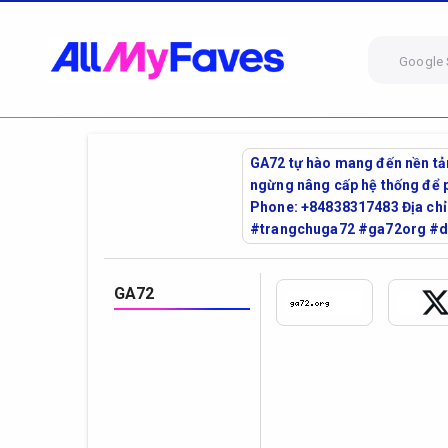
Google 
GA72 tự hào mang đến nền tản
ngừng nâng cấp hệ thống để p
Phone: +84838317483 Địa chỉ
#trangchuga72 #ga72org #
GA72