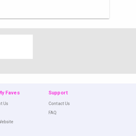
 My Faves
Support
t Us
Contact Us
FAQ
Website