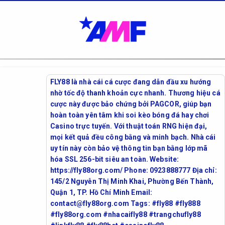
FLY88 là nhà cái cá cược đang dẫn đầu xu hướng
nhờ tốc độ thanh khoản cực nhanh. Thương hiệu cá
cược này được bảo chứng bởi PAGCOR, giúp bạn
hoàn toàn yên tâm khi soi kèo bóng đá hay chơi
Casino trực tuyến. Với thuật toán RNG hiện đại,
mọi kết quả đều công bằng và minh bạch. Nhà cái
uy tín này còn bảo vệ thông tin bạn bằng lớp mã
hóa SSL 256-bit siêu an toàn. Website:
https://fly88org.com/ Phone: 0923888777 Địa chỉ:
145/2 Nguyễn Thị Minh Khai, Phường Bến Thành,
Quận 1, TP. Hồ Chí Minh Email:
contact@fly88org.com Tags: #fly88 #fly888
#fly88org.com #nhacaifly88 #trangchufly88