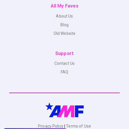
All My Faves
About Us
Blog
Old Website
Support
Contact Us
FAQ
Privacy Policy
|
Terms of Use