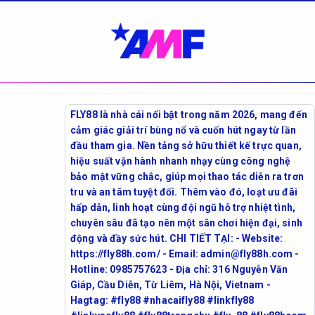
FLY88 là nhà cái nổi bật trong năm 2026, mang đến
cảm giác giải trí bùng nổ và cuốn hút ngay từ lần
đầu tham gia. Nền tảng sở hữu thiết kế trực quan,
hiệu suất vận hành nhanh nhạy cùng công nghệ
bảo mật vững chắc, giúp mọi thao tác diễn ra trơn
tru và an tâm tuyệt đối. Thêm vào đó, loạt ưu đãi
hấp dẫn, linh hoạt cùng đội ngũ hỗ trợ nhiệt tình,
chuyên sâu đã tạo nên một sân chơi hiện đại, sinh
động và đầy sức hút. CHI TIẾT TẠI: - Website:
https://fly88h.com/ - Email: admin@fly88h.com -
Hotline: 0985757623 - Địa chỉ: 316 Nguyễn Văn
Giáp, Cầu Diễn, Từ Liêm, Hà Nội, Vietnam -
Hagtag: #fly88 #nhacaifly88 #linkfly88