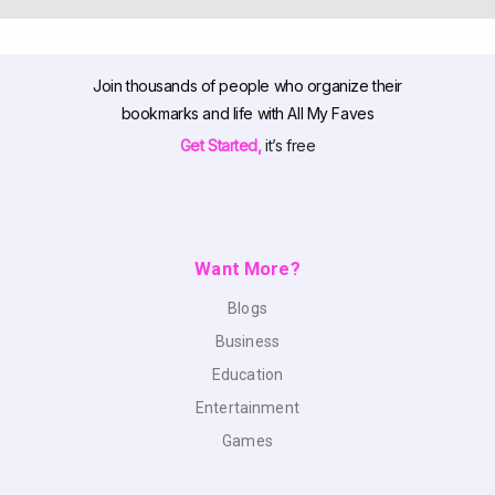
Join thousands of people who organize their
bookmarks and life with All My Faves
Get Started,
it’s free
Want More?
Blogs
Business
Education
Entertainment
Games