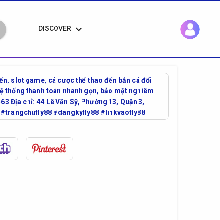
keyboard_arrow_down
DISCOVER
yến, slot game, cá cược thể thao đến bắn cá đổi
. Hệ thống thanh toán nhanh gọn, bảo mật nghiêm
63 Địa chỉ: 44 Lê Văn Sỹ, Phường 13, Quận 3,
i #trangchufly88 #dangkyfly88 #linkvaofly88