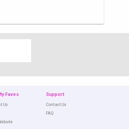
 My Faves
Support
t Us
Contact Us
FAQ
Website