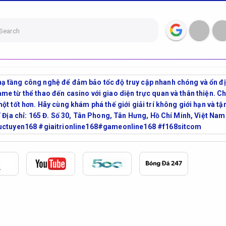
Search
 tầng công nghệ để đảm bảo tốc độ truy cập nhanh chóng và ổn định
e từ thể thao đến casino với giao diện trực quan và thân thiện. Chú
ột tốt hơn. Hãy cùng khám phá thế giới giải trí không giới hạn và t
m/ Địa chỉ: 165 Đ. Số 30, Tân Phong, Tân Hưng, Hồ Chí Minh, Việt 
ructuyen168 #giaitrionline168#gameonline168 #f168sitcom