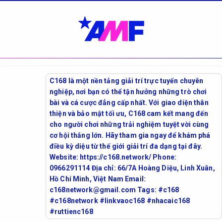
C168 là một nền tảng giải trí trực tuyến chuyên
nghiệp, nơi bạn có thể tận hưởng những trò chơi
bài và cá cược đẳng cấp nhất. Với giao diện thân
thiện và bảo mật tối ưu, C168 cam kết mang đến
cho người chơi những trải nghiệm tuyệt vời cùng
cơ hội thắng lớn. Hãy tham gia ngay để khám phá
điều kỳ diệu từ thế giới giải trí đa dạng tại đây.
Website: https://c168.network/ Phone:
0966291114 Địa chỉ: 66/7A Hoàng Diệu, Linh Xuân,
Hồ Chí Minh, Việt Nam Email:
c168network@gmail.com Tags: #c168
#c168network #linkvaoc168 #nhacaic168
#ruttienc168