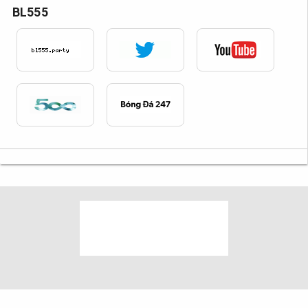
BL555