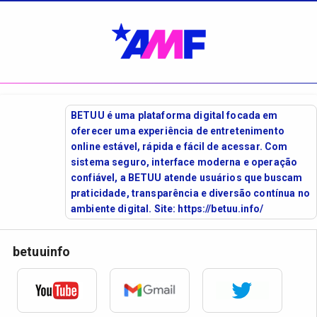
BETUU é uma plataforma digital focada em
oferecer uma experiência de entretenimento
online estável, rápida e fácil de acessar. Com
sistema seguro, interface moderna e operação
confiável, a BETUU atende usuários que buscam
praticidade, transparência e diversão contínua no
ambiente digital. Site: https://betuu.info/
betuuinfo