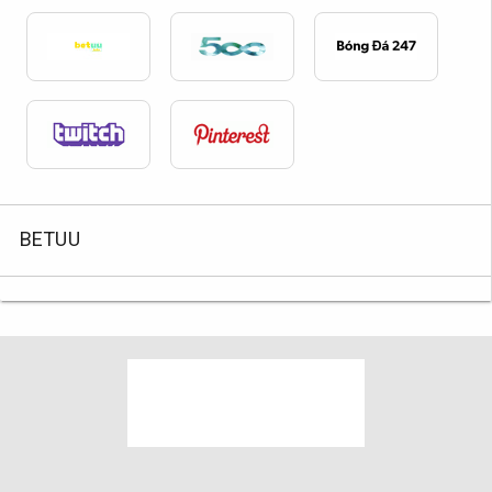
BETUU