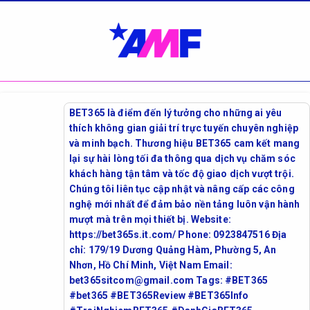
BET365 là điểm đến lý tưởng cho những ai yêu
thích không gian giải trí trực tuyến chuyên nghiệp
và minh bạch. Thương hiệu BET365 cam kết mang
lại sự hài lòng tối đa thông qua dịch vụ chăm sóc
khách hàng tận tâm và tốc độ giao dịch vượt trội.
Chúng tôi liên tục cập nhật và nâng cấp các công
nghệ mới nhất để đảm bảo nền tảng luôn vận hành
mượt mà trên mọi thiết bị. Website:
https://bet365s.it.com/ Phone: 0923847516 Địa
chỉ: 179/19 Dương Quảng Hàm, Phường 5, An
Nhơn, Hồ Chí Minh, Việt Nam Email:
bet365sitcom@gmail.com Tags: #BET365
#bet365 #BET365Review #BET365Info