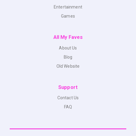
Entertainment
Games
All My Faves
About Us
Blog
Old Website
Support
Contact Us
FAQ