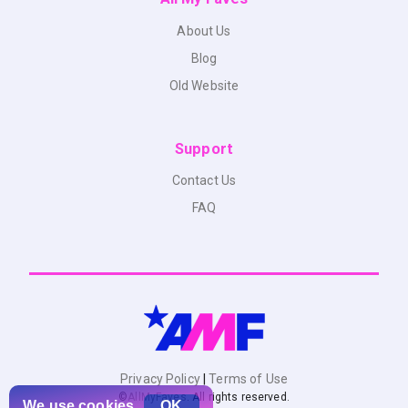
About Us
Blog
Old Website
Support
Contact Us
FAQ
Privacy Policy
|
Terms of Use
©
AllMyFaves
. All rights reserved.
We use
cookies
OK