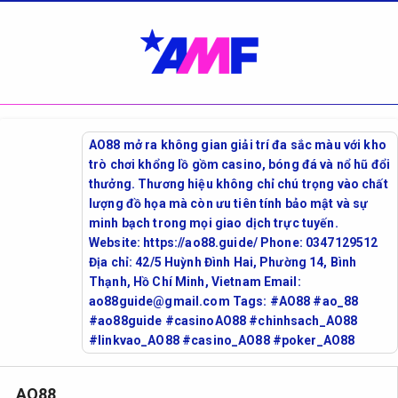
AO88 mở ra không gian giải trí đa sắc màu với kho
trò chơi khổng lồ gồm casino, bóng đá và nổ hũ đổi
thưởng. Thương hiệu không chỉ chú trọng vào chất
lượng đồ họa mà còn ưu tiên tính bảo mật và sự
minh bạch trong mọi giao dịch trực tuyến.
Website: https://ao88.guide/ Phone: 0347129512
Địa chỉ: 42/5 Huỳnh Đình Hai, Phường 14, Bình
Thạnh, Hồ Chí Minh, Vietnam Email:
ao88guide@gmail.com Tags: #AO88 #ao_88
#ao88guide #casinoAO88 #chinhsach_AO88
#linkvao_AO88 #casino_AO88 #poker_AO88
AO88