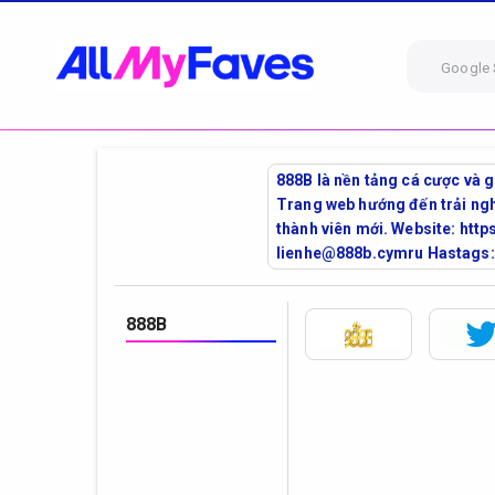
Google 
888B là nền tảng cá cược và g
Trang web hướng đến trải ngh
thành viên mới. Website: htt
lienhe@888b.cymru Hastag
888B