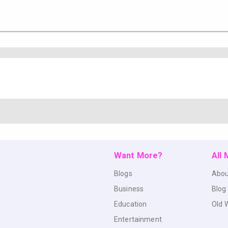
Want More?
All
Blogs
Abou
Business
Blog
Education
Old 
Entertainment