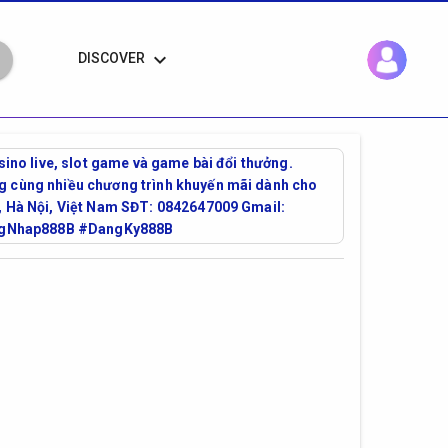
keyboard_arrow_down
DISCOVER
sino live, slot game và game bài đổi thưởng.
ng cùng nhiều chương trình khuyến mãi dành cho
ô, Hà Nội, Việt Nam SĐT: 0842647009 Gmail:
ngNhap888B #DangKy888B