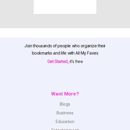
Join thousands of people who organize their
bookmarks and life with All My Faves
Get Started,
it’s free
Want More?
Blogs
Business
Education