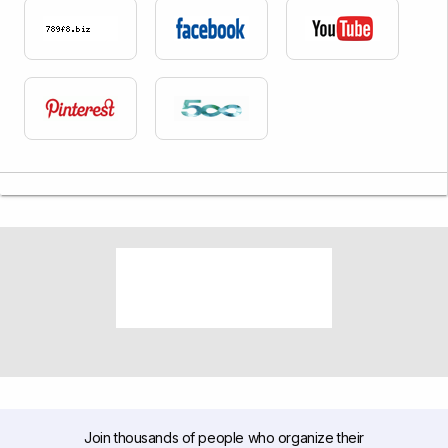
Join thousands of people who organize their