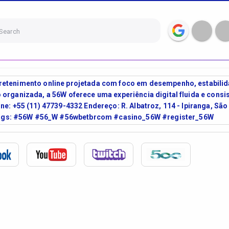
Search
retenimento online projetada com foco em desempenho, estabilida
organizada, a 56W oferece uma experiência digital fluida e consis
ne: +55 (11) 47739-4332 Endereço: R. Albatroz, 114 - Ipiranga, São 
gs: #56W #56_W #56wbetbrcom #casino_56W #register_56W