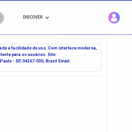
keyboard_arrow_down
DISCOVER
de e facilidade de uso. Com interface moderna,
tente para os usuários. Site:
Paulo - SP, 04267-030, Brazil Email: