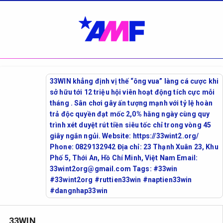
33WIN khẳng định vị thế “ông vua” làng cá cược khi
sở hữu tới 12 triệu hội viên hoạt động tích cực mỗi
tháng . Sân chơi gây ấn tượng mạnh với tỷ lệ hoàn
trả độc quyền đạt mốc 2,0% hằng ngày cùng quy
trình xét duyệt rút tiền siêu tốc chỉ trong vòng 45
giây ngắn ngủi. Website: https://33wint2.org/
Phone: 0829132942 Địa chỉ: 23 Thạnh Xuân 23, Khu
Phố 5, Thới An, Hồ Chí Minh, Việt Nam Email:
33wint2org@gmail.com Tags: #33win
#33wint2org #ruttien33win #naptien33win
#dangnhap33win
33WIN