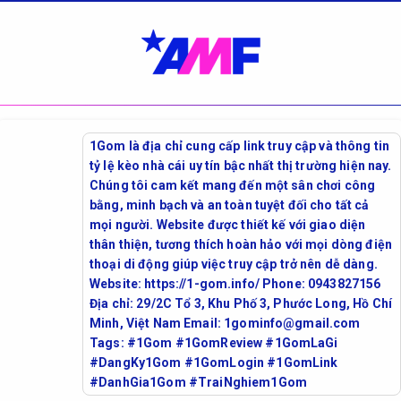
1Gom là địa chỉ cung cấp link truy cập và thông tin
tỷ lệ kèo nhà cái uy tín bậc nhất thị trường hiện nay.
Chúng tôi cam kết mang đến một sân chơi công
bằng, minh bạch và an toàn tuyệt đối cho tất cả
mọi người. Website được thiết kế với giao diện
thân thiện, tương thích hoàn hảo với mọi dòng điện
thoại di động giúp việc truy cập trở nên dễ dàng.
Website: https://1-gom.info/ Phone: 0943827156
Địa chỉ: 29/2C Tổ 3, Khu Phố 3, Phước Long, Hồ Chí
Minh, Việt Nam Email: 1gominfo@gmail.com
Tags: #1Gom #1GomReview #1GomLaGi
#DangKy1Gom #1GomLogin #1GomLink
#DanhGia1Gom #TraiNghiem1Gom