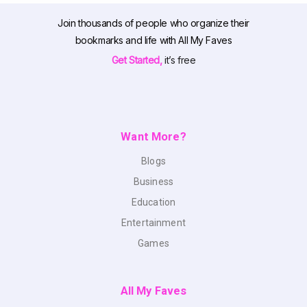
Join thousands of people who organize their
bookmarks and life with All My Faves
Get Started,
it’s free
Want More?
Blogs
Business
Education
Entertainment
Games
All My Faves